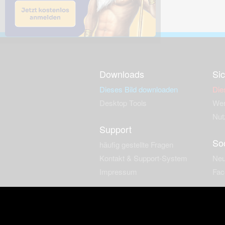
Downloads
Sic
Dieses Bild downloaden
Die
Desktop Tools
Wer
Nut
Support
So
häufig gestellte Fragen
Kontakt & Support-System
Neu
Impressum
Fac