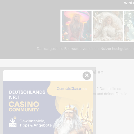
weit
Das dargestellte Bild wurde von einem Nutzer hochgeladen. 
Dieses Bild teilen
×
Dir gefällt dieses Bild? Dann teile es
mit deinen Freunden und deiner Familie.