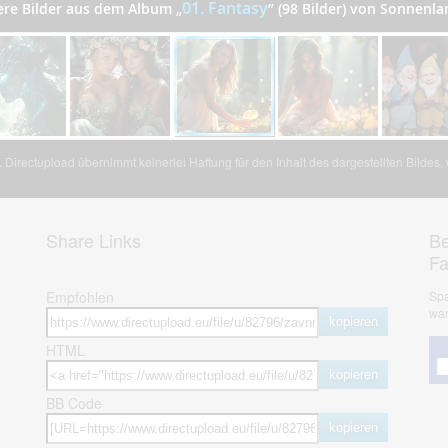
01. Fantasy
ere Bilder aus dem Album
„
”
(98 Bilder) von Sonnenla
Directupload übernimmt keinerlei Haftung für den Inhalt des dargestellten Bildes
Share Links
Be
F
Empfohlen
Spa
war
kopieren
HTML
kopieren
BB Code
kopieren