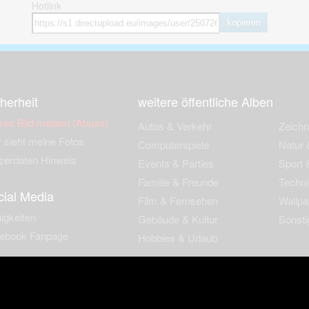
Hotlink
kopieren
herheit
weitere öffentliche Alben
ses Bild melden (Abuse)
Autos & Verkehr
Zeich
 sieht meine Fotos
Computerspiele
Natur 
zerdaten Hinweis
Events & Parties
Sport &
Familie & Freunde
Techni
cial Media
Film & Fernsehen
Wallpa
igkeiten
Gebäude & Kultur
Sonsti
ebook Fanpage
Hobbies & Urlaub