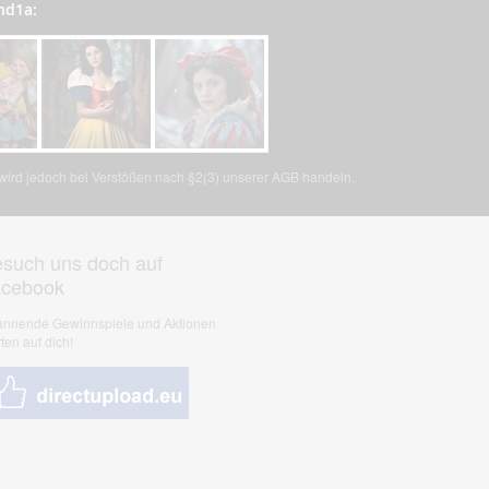
nd1a:
, wird jedoch bei Verstößen nach §2(3) unserer AGB handeln.
such uns doch auf
acebook
nnende Gewinnspiele und Aktionen
ten auf dich!