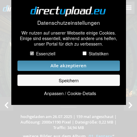
Datenschutzeinstellungen
Wir nutzen auf unserer Webseite einige Cookies.
Einige sind essentiell, während andere uns helfen,
unser Portal für dich zu verbessern.
Essenziell
Statistiken
Alle akzeptieren
Speichern
Anpassen / Cookie-Details
Bine
hochgeladen am 26.07.2025
|
159 mal angeschaut
|
Auflösung: 2000x1190 Pixel
|
Dateigröße: 0,22 MB
|
Traffic: 34,94 MB
weitere Bilder aus dem Album
„
01. Fantasy
”