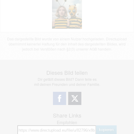
Das dargestellte Bild wurde von einem Nutzer hochgeladen. Directupload
übernimmt keinerlei Haftung für den Inhalt des dargestellten Bildes, wird
jedoch bei Verstößen nach §2(3) unserer AGB handeln.
Dieses Bild teilen
Dir gefällt dieses Bild? Dann teile es
mit deinen Freunden und deiner Familie.
Share Links
Empfohlen
kopieren