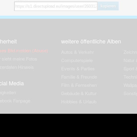
kopieren
herheit
weitere öffentliche Alben
ses Bild melden (Abuse)
Autos & Verkehr
Zeich
 sieht meine Fotos
Computerspiele
Natur 
zerdaten Hinweis
Events & Parties
Sport &
Familie & Freunde
Techni
cial Media
Film & Fernsehen
Wallpa
igkeiten
Gebäude & Kultur
Sonsti
ebook Fanpage
Hobbies & Urlaub
zungsbedingungen
Cookies & Tracking
Werbung
Impressu