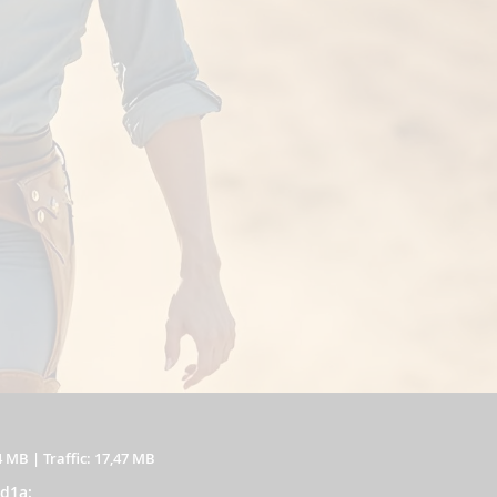
4 MB
|
Traffic: 17,47 MB
nd1a: