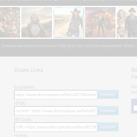
Directupload übernimmt keinerlei Haftung für den Inhalt des dargestellten Bildes
Share Links
Be
F
Empfohlen
Spa
war
kopieren
HTML
kopieren
BB Code
kopieren
Hotlink