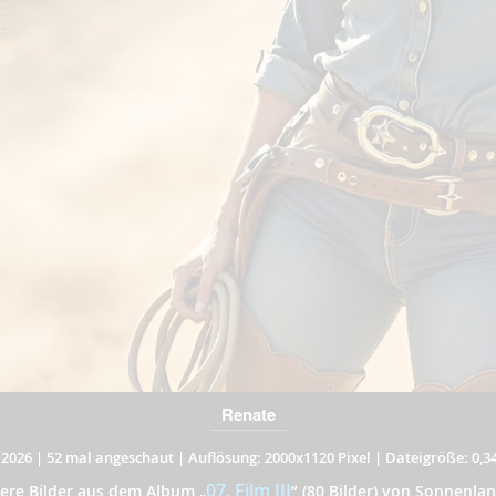
Renate
.2026
|
52 mal angeschaut
|
Auflösung: 2000x1120 Pixel
|
Dateigröße: 0,3
07. Film III
tere Bilder aus dem Album
„
”
(80 Bilder) von Sonnenla