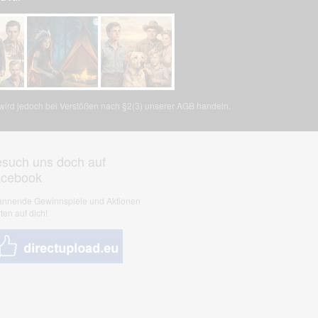
, wird jedoch bei Verstößen nach §2(3) unserer AGB handeln.
such uns doch auf
acebook
nnende Gewinnspiele und Aktionen
ten auf dich!