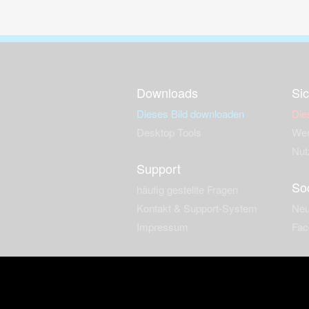
Downloads
Sic
Dieses Bild downloaden
Die
Desktop Tools
Wer
Nut
Support
So
häufig gestellte Fragen
Kontakt & Support-System
Neu
Impressum
Fac
Haftungsauschluss
Nut