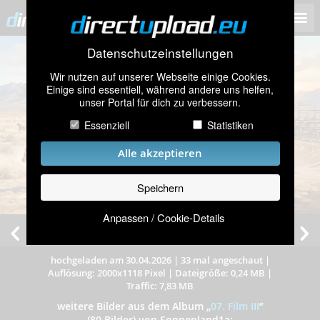
Datenschutzeinstellungen
Wir nutzen auf unserer Webseite einige Cookies.
Einige sind essentiell, während andere uns helfen,
unser Portal für dich zu verbessern.
Essenziell
Statistiken
Alle akzeptieren
Speichern
Anpassen / Cookie-Details
Heike, Torsten u.a.
hochgeladen am 30.04.2026
|
33 mal angeschaut
|
Auflösung: 2000x1118 Pixel
|
Dateigröße: 0,24 MB
|
Traffic: 7,83 MB
weitere Bilder aus dem Album
„
07. Film III
”
(80 Bilder) von Sonnenland1a: