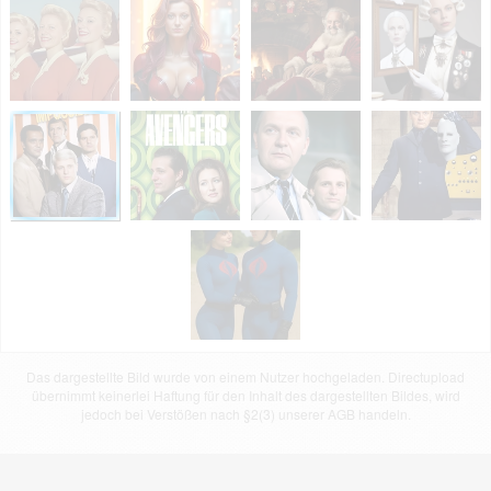
Das dargestellte Bild wurde von einem Nutzer hochgeladen. Directupload
übernimmt keinerlei Haftung für den Inhalt des dargestellten Bildes, wird
jedoch bei Verstößen nach §2(3) unserer AGB handeln.