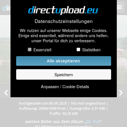
Datenschutzeinstellungen
Wir nutzen auf unserer Webseite einige Cookies.
Einige sind essentiell, während andere uns helfen,
unser Portal für dich zu verbessern.
Essenziell
Statistiken
Alle akzeptieren
Speichern
Anpassen / Cookie-Details
Marie.Anna, Brigitte & Marlies
hochgeladen am 06.09.2025
|
163 mal angeschaut
|
Auflösung: 2000x1090 Pixel
|
Dateigröße: 0,31 MB
|
Traffic: 50,25 MB
weitere Bilder aus dem Album
„
20. Fun
”
(82 Bilder) von Sonnenland1a: