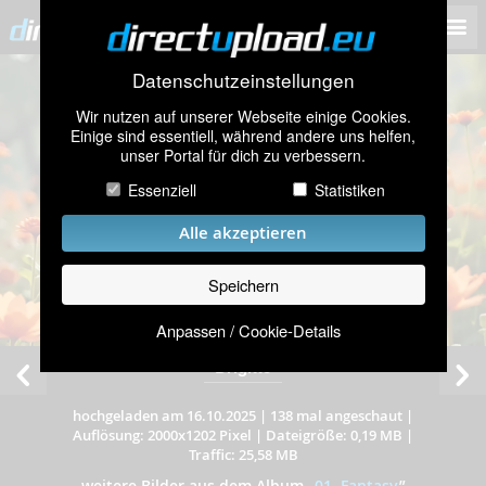
Datenschutzeinstellungen
Wir nutzen auf unserer Webseite einige Cookies.
Einige sind essentiell, während andere uns helfen,
unser Portal für dich zu verbessern.
Essenziell
Statistiken
Alle akzeptieren
Speichern
Anpassen / Cookie-Details
Brigitte
hochgeladen am 16.10.2025
|
138 mal angeschaut
|
Auflösung: 2000x1202 Pixel
|
Dateigröße: 0,19 MB
|
Traffic: 25,58 MB
weitere Bilder aus dem Album
„
01. Fantasy
”