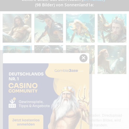
(98 Bilder) von Sonnenland1a:
×
Das dargestellte Bild wurde von einem Nutzer hochgeladen. Directupload
übernimmt keinerlei Haftung für den Inhalt des dargestellten Bildes, wird
jedoch bei Verstößen nach §2(3) unserer AGB handeln.