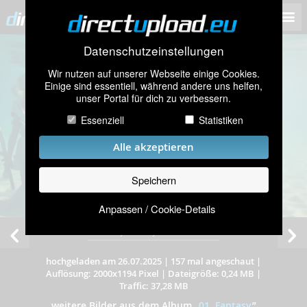
Datenschutzeinstellungen
Wir nutzen auf unserer Webseite einige Cookies.
Einige sind essentiell, während andere uns helfen,
unser Portal für dich zu verbessern.
Essenziell
Statistiken
Alle akzeptieren
Speichern
Anpassen / Cookie-Details
Josie, Heike, Monica u.a.
hochgeladen am 26.07.2025
|
157 mal angeschaut
|
Auflösung: 2000x1194 Pixel
|
Dateigröße: 0,24 MB
|
Traffic: 37,28 MB
weitere Bilder aus dem Album
„
01. Fantasy
”