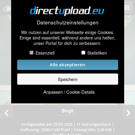
Datenschutzeinstellungen
Wir nutzen auf unserer Webseite einige Cookies.
Einige sind essentiell, während andere uns helfen,
unser Portal für dich zu verbessern.
Essenziell
Statistiken
Alle akzeptieren
Speichern
Anpassen / Cookie-Details
Birgit
hochgeladen am 25.05.2026
|
11 mal angeschaut
|
Auflösung: 2000x1330 Pixel
|
Dateigröße: 0,36 MB
|
Traffic: 4,00 MB