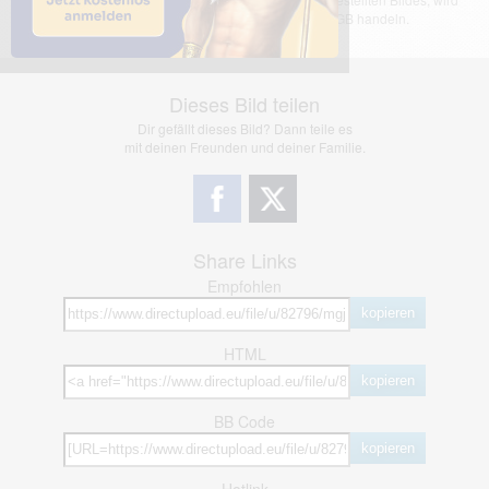
jedoch bei Verstößen nach §2(3) unserer AGB handeln.
Dieses Bild teilen
Dir gefällt dieses Bild? Dann teile es
mit deinen Freunden und deiner Familie.
Share Links
Empfohlen
kopieren
HTML
kopieren
BB Code
kopieren
Hotlink