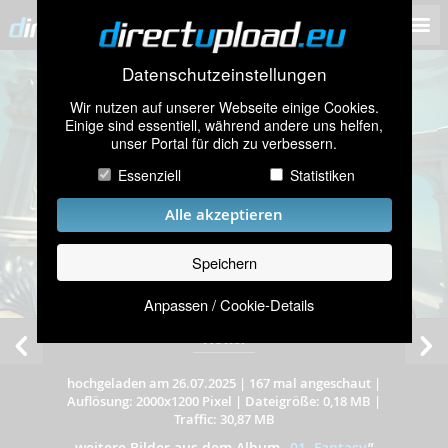
Datenschutzeinstellungen
Wir nutzen auf unserer Webseite einige Cookies.
Einige sind essentiell, während andere uns helfen,
unser Portal für dich zu verbessern.
Essenziell
Statistiken
Alle akzeptieren
Speichern
Anpassen / Cookie-Details
Hottel
hochgeladen am 26.07.2025
|
167 mal angeschaut
|
Auflösung: 2000x1200 Pixel
|
Dateigröße: 0,18 MB
|
Traffic: 30,87 MB
weitere Bilder aus dem Album
„
01. Fantasy
”