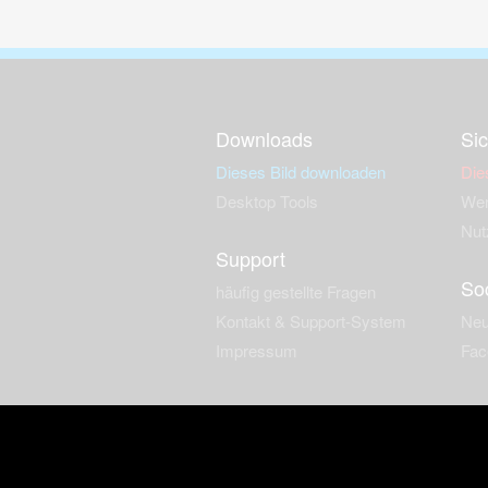
Downloads
Sic
Dieses Bild downloaden
Die
Desktop Tools
Wer
Nut
Support
So
häufig gestellte Fragen
Kontakt & Support-System
Neu
Impressum
Fac
Haftungsauschluss
Nut