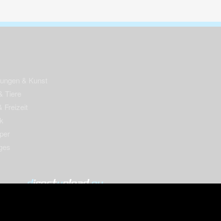
nungen & Kunst
& Tiere
 Freizeit
k
per
ges
© 2004-2026 directupload.eu
m