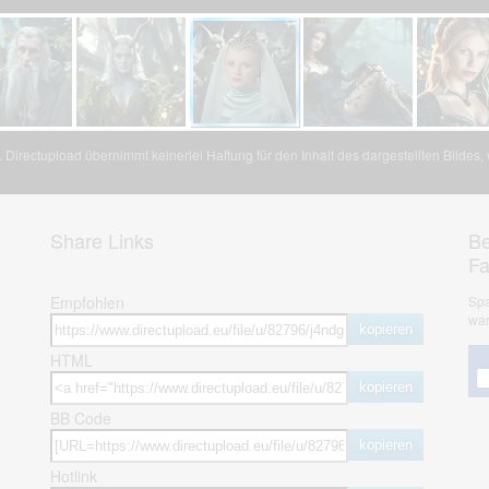
Directupload übernimmt keinerlei Haftung für den Inhalt des dargestellten Bildes
Share Links
Be
F
Empfohlen
Spa
war
kopieren
HTML
kopieren
BB Code
kopieren
Hotlink