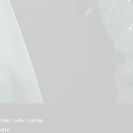
12 MB
|
Traffic: 19,92 MB
nd1a: