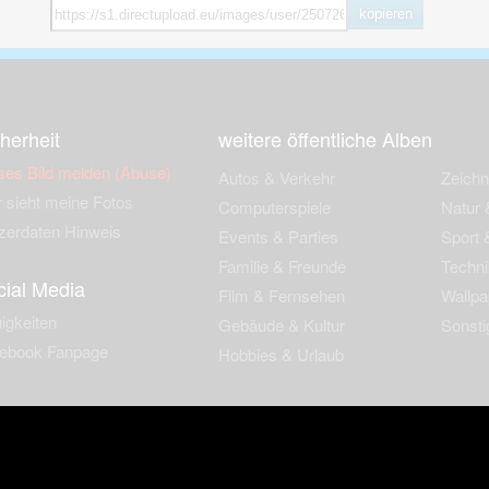
kopieren
herheit
weitere öffentliche Alben
ses Bild melden (Abuse)
Autos & Verkehr
Zeich
 sieht meine Fotos
Computerspiele
Natur 
zerdaten Hinweis
Events & Parties
Sport &
Familie & Freunde
Techni
cial Media
Film & Fernsehen
Wallpa
igkeiten
Gebäude & Kultur
Sonsti
ebook Fanpage
Hobbies & Urlaub
zungsbedingungen
Cookies & Tracking
Werbung
Impressu