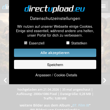
Datenschutzeinstellungen
Wir nutzen auf unserer Webseite einige Cookies.
Einige sind essentiell, während andere uns helfen,
unser Portal für dich zu verbessern.
Essenziell
Statistiken
Alle akzeptieren
Speichern
Anpassen / Cookie-Details
Hans, Silvia u.a.
hochgeladen am 21.04.2026
|
35 mal angeschaut
|
Auflösung: 2000x1086 Pixel
|
Dateigröße: 0,28 MB
|
Traffic: 9,88 MB
weitere Bilder aus dem Album
„
07. Film III
”
(80 Bilder) von Sonnenland1a: