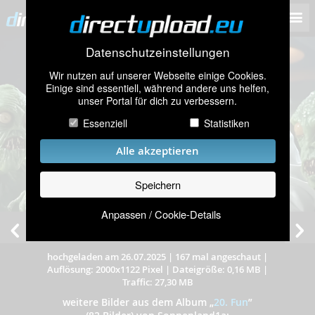
Datenschutzeinstellungen
Wir nutzen auf unserer Webseite einige Cookies.
Einige sind essentiell, während andere uns helfen,
unser Portal für dich zu verbessern.
Essenziell
Statistiken
Alle akzeptieren
Speichern
Anpassen / Cookie-Details
Peter
hochgeladen am 26.07.2025
|
167 mal angeschaut
|
Auflösung: 2000x1122 Pixel
|
Dateigröße: 0,16 MB
|
Traffic: 27,30 MB
weitere Bilder aus dem Album
„
20. Fun
”