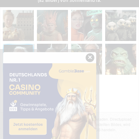
(82 Bilder) von Sonnenland1a:
×
Das dargestellte Bild wurde von einem Nutzer hochgeladen. Directupload
übernimmt keinerlei Haftung für den Inhalt des dargestellten Bildes, wird
jedoch bei Verstößen nach §2(3) unserer AGB handeln.