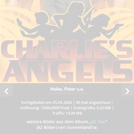
Heike, Peter u.a.
hochgeladen am 25.03.2026
|
58 mal angeschaut
|
Auflösung: 1326x2000 Pixel
|
Dateigröße: 0,23 MB
|
Traffic: 13,09 MB
weitere Bilder aus dem Album
„
20. Fun
”
(82 Bilder) von Sonnenland1a: