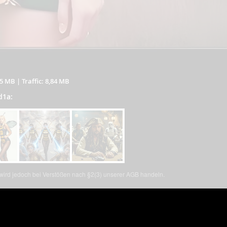
15 MB
|
Traffic: 8,84 MB
d1a:
, wird jedoch bei Verstößen nach §2(3) unserer AGB handeln.
such uns doch auf
acebook