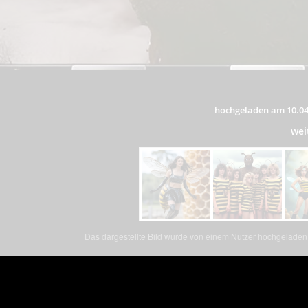
hochgeladen am 10.04
wei
Das dargestellte Bild wurde von einem Nutzer hochgeladen. 
Dieses Bild teilen
×