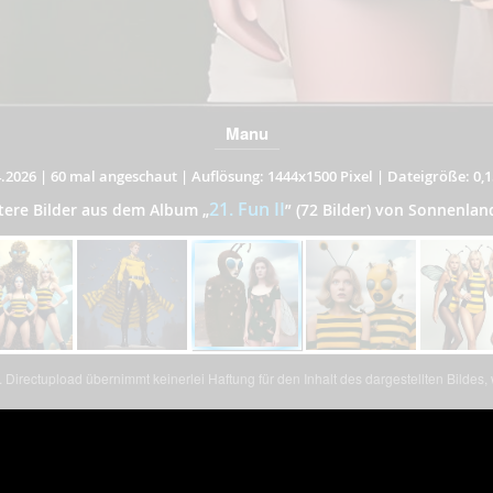
Manu
.2026
|
60 mal angeschaut
|
Auflösung: 1444x1500 Pixel
|
Dateigröße: 0,
21. Fun II
tere Bilder aus dem Album
„
”
(72 Bilder) von Sonnenlan
Directupload übernimmt keinerlei Haftung für den Inhalt des dargestellten Bildes
Share Links
Be
F