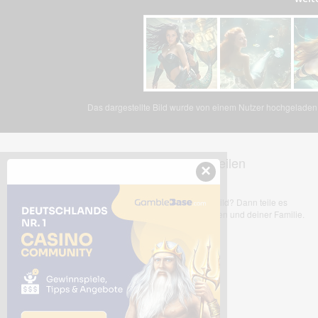
Das dargestellte Bild wurde von einem Nutzer hochgeladen. 
Dieses Bild teilen
×
Dir gefällt dieses Bild? Dann teile es
mit deinen Freunden und deiner Familie.