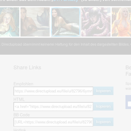
Directupload übernimmt keinerlei Haftung für den Inhalt des dargestellten Bildes
Share Links
Be
F
Empfohlen
Spa
war
kopieren
HTML
kopieren
BB Code
kopieren
Hotlink