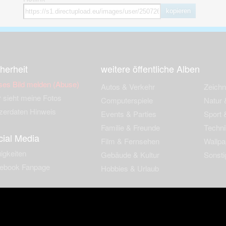
kopieren
herheit
weitere öffentliche Alben
ses Bild melden (Abuse)
Autos & Verkehr
Zeich
 sieht meine Fotos
Computerspiele
Natur 
zerdaten Hinweis
Events & Parties
Sport &
Familie & Freunde
Techni
cial Media
Film & Fernsehen
Wallpa
igkeiten
Gebäude & Kultur
Sonsti
ebook Fanpage
Hobbies & Urlaub
zungsbedingungen
Cookies & Tracking
Werbung
Impressu