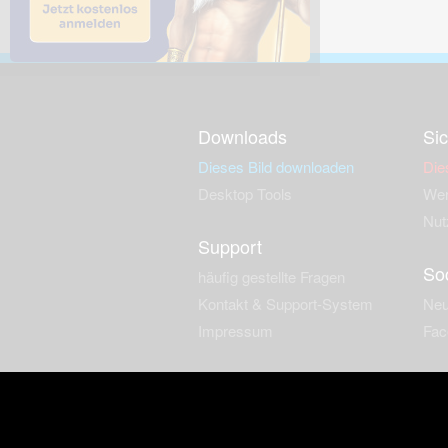
Downloads
Sic
Dieses Bild downloaden
Die
Desktop Tools
Wer
Nut
Support
So
häufig gestellte Fragen
Kontakt & Support-System
Neu
Impressum
Fac
Haftungsauschluss
Nut