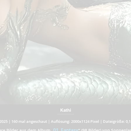
Kathi
2025
|
160 mal angeschaut
|
Auflösung: 2000x1124 Pixel
|
Dateigröße: 0,
01. Fantasy
ere Bilder aus dem Album
„
”
(98 Bilder) von Sonnenla