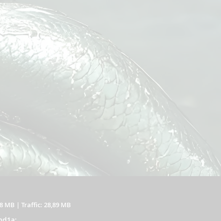
18 MB
|
Traffic: 28,89 MB
nd1a: