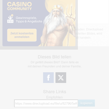
Das dargestellte Bild wurde von einem Nutzer hochgeladen. Directupload
übernimmt keinerlei Haftung für den Inhalt des dargestellten Bildes, wird
jedoch bei Verstößen nach §2(3) unserer AGB handeln.
Dieses Bild teilen
Dir gefällt dieses Bild? Dann teile es
mit deinen Freunden und deiner Familie.
Share Links
Empfohlen
kopieren