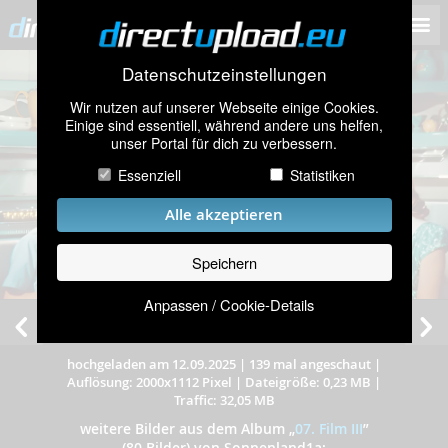
Datenschutzeinstellungen
Wir nutzen auf unserer Webseite einige Cookies.
Einige sind essentiell, während andere uns helfen,
unser Portal für dich zu verbessern.
Essenziell
Statistiken
Alle akzeptieren
Speichern
Anpassen / Cookie-Details
Michael, Marie-Anna, Peter, Monica & Birgit
hochgeladen am 12.09.2025
|
139 mal angeschaut
|
Auflösung: 2000x1112 Pixel
|
Dateigröße: 0,23 MB
|
Traffic: 32,05 MB
weitere Bilder aus dem Album
„
07. Film III
”
(80 Bilder) von Sonnenland1a: