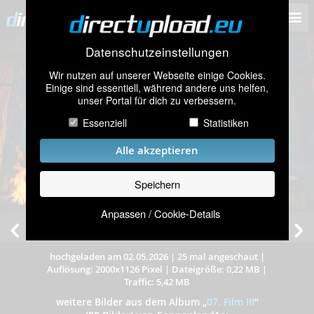
Datenschutzeinstellungen
Wir nutzen auf unserer Webseite einige Cookies.
Einige sind essentiell, während andere uns helfen,
unser Portal für dich zu verbessern.
Essenziell
Statistiken
Alle akzeptieren
Speichern
Anpassen / Cookie-Details
Gabi
hochgeladen am 02.05.2026
|
25 mal angeschaut
|
Auflösung: 2000x1126 Pixel
|
Dateigröße: 0,22 MB
|
Traffic: 5,42 MB
weitere Bilder aus dem Album
„
07. Film III
”