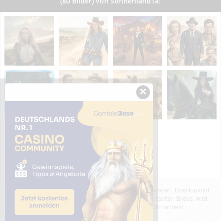
(80 Bilder) von Sonnenland1a:
×
Das dargestellte Bild wurde von einem Nutzer hochgeladen. Directupload
übernimmt keinerlei Haftung für den Inhalt des dargestellten Bildes, wird
jedoch bei Verstößen nach §2(3) unserer AGB handeln.