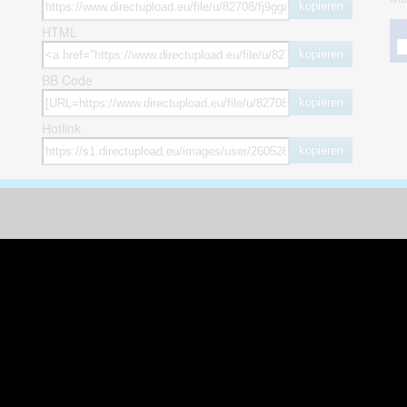
kopieren
HTML
kopieren
BB Code
kopieren
Hotlink
kopieren
herheit
weitere öffentliche Alben
ses Bild melden (Abuse)
Autos & Verkehr
Zeich
 sieht meine Fotos
Computerspiele
Natur 
zerdaten Hinweis
Events & Parties
Sport &
Familie & Freunde
Techni
cial Media
Film & Fernsehen
Wallpa
igkeiten