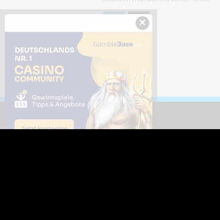
×
Downloads
Sic
Dieses Bild downloaden
Die
Desktop Tools
Wer
Nut
Support
So
häufig gestellte Fragen
Kontakt & Support-System
Neu