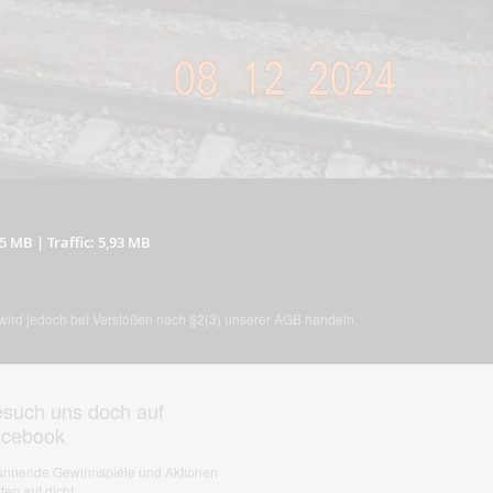
25 MB
|
Traffic: 5,93 MB
, wird jedoch bei Verstößen nach §2(3) unserer AGB handeln.
such uns doch auf
acebook
nnende Gewinnspiele und Aktionen
ten auf dich!