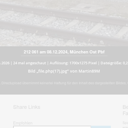
212 061 am 08.12.2024, München Ost Pbf
.2026
|
24 mal angeschaut
|
Auflösung: 1700x1275 Pixel
|
Dateigröße: 0,
Bild „file.php(17).jpg” von Martin89M
Directupload übernimmt keinerlei Haftung für den Inhalt des dargestellten Bildes
Share Links
Be
F
Empfohlen
Spa
war