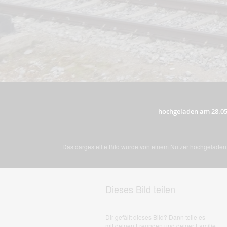
hochgeladen am 28.05
Das dargestellte Bild wurde von einem Nutzer hochgeladen. 
Dieses Bild teilen
Dir gefällt dieses Bild? Dann teile es
mit deinen Freunden und deiner Familie.