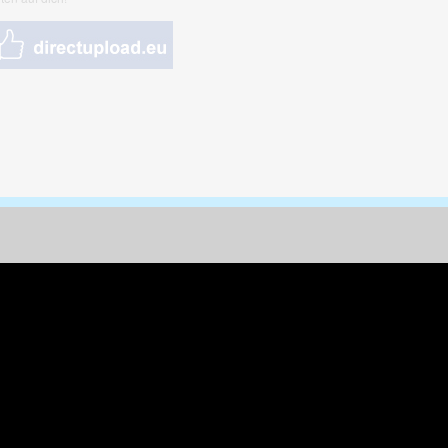
nungen & Kunst
& Tiere
 Freizeit
k
per