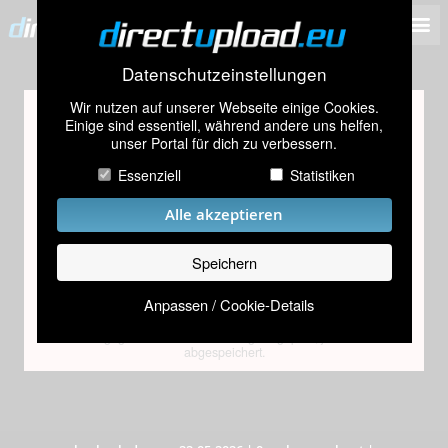
Datenschutzeinstellungen
Wir nutzen auf unserer Webseite einige Cookies.
Altersprüfung
Einige sind essentiell, während andere uns helfen,
unser Portal für dich zu verbessern.
Dieses Bild scheint Inhalte zu enthalten, die nur für
Personen über 18 Jahren geeignet sind.
Essenziell
Statistiken
Bitte gib dein Geburtsdatum ein
Alle akzeptieren
Speichern
Absenden
Anpassen / Cookie-Details
Das eingegebene Datum wird lediglich geprüft, jedoch nicht
abgespeichert.