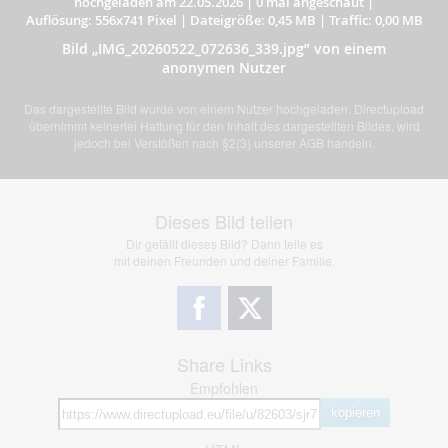
hochgeladen am 22.05.2026
|
0 mal angeschaut
|
Auflösung: 556x741 Pixel
|
Dateigröße: 0,45 MB
|
Traffic: 0,00 MB
Bild „IMG_20260522_072636_339.jpg” von einem
anonymen Nutzer
Das dargestellte Bild wurde von einem Nutzer hochgeladen. Directupload
übernimmt keinerlei Haftung für den Inhalt des dargestellten Bildes, wird
jedoch bei Verstößen nach §2(3) unserer AGB handeln.
Dieses Bild teilen
Dir gefällt dieses Bild? Dann teile es
mit deinen Freunden und deiner Familie.
Share Links
Empfohlen
kopieren