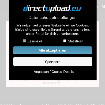
Bilder hochladen
M
Datenschutzeinstellungen
Wir nutzen auf unserer Webseite einige Cookies.
Altersprüfung
Einige sind essentiell, während andere uns helfen,
unser Portal für dich zu verbessern.
Dieses Bild scheint Inhalte zu enthalten, die nur für
Personen über 18 Jahren geeignet sind.
Essenziell
Statistiken
Bitte gib dein Geburtsdatum ein
Alle akzeptieren
Speichern
Absenden
Anpassen / Cookie-Details
Das eingegebene Datum wird lediglich geprüft, jedoch nicht
abgespeichert.