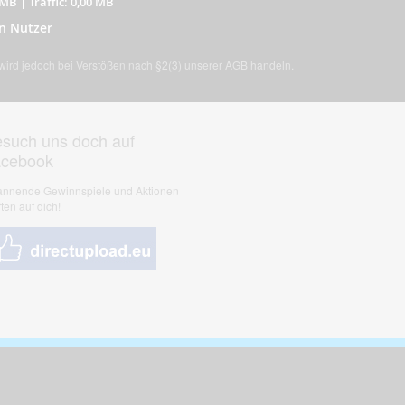
 MB
|
Traffic: 0,00 MB
n Nutzer
, wird jedoch bei Verstößen nach §2(3) unserer AGB handeln.
such uns doch auf
acebook
nnende Gewinnspiele und Aktionen
ten auf dich!