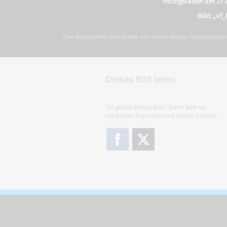
hochgeladen am 27.
Bild „v
Das dargestellte Bild wurde von einem Nutzer hochgeladen. 
Dieses Bild teilen
Dir gefällt dieses Bild? Dann teile es
mit deinen Freunden und deiner Familie.