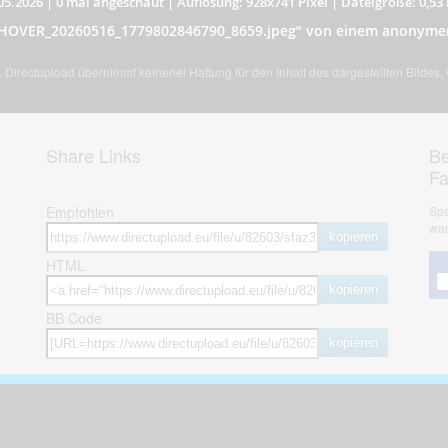
05.2026
|
0 mal angeschaut
|
Auflösung: 928x741 Pixel
|
Dateigröße: 0,53
f_HOVER_20260516_1779802846790_8659.jpeg” von einem anonyme
Directupload übernimmt keinerlei Haftung für den Inhalt des dargestellten Bildes
Share Links
Be
F
Empfohlen
Spa
war
kopieren
HTML
kopieren
BB Code
kopieren