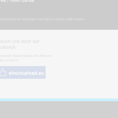
8 MB
|
Traffic: 0,00 MB
r
, wird jedoch bei Verstößen nach §2(3) unserer AGB handeln.
such uns doch auf
acebook
nnende Gewinnspiele und Aktionen
ten auf dich!