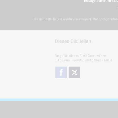
hochgeladen am 31.0
Das dargestellte Bild wurde von einem Nutzer hochgeladen. 
Dieses Bild teilen
Dir gefällt dieses Bild? Dann teile es
mit deinen Freunden und deiner Familie.