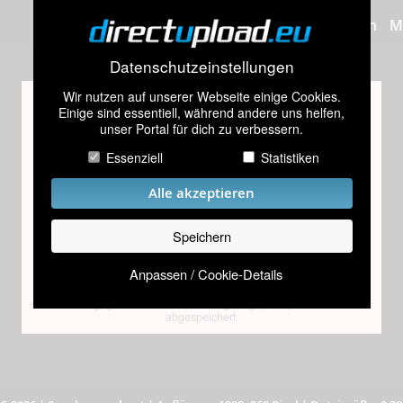
Bilder hochladen
M
Datenschutzeinstellungen
Wir nutzen auf unserer Webseite einige Cookies.
Altersprüfung
Einige sind essentiell, während andere uns helfen,
unser Portal für dich zu verbessern.
Dieses Bild scheint Inhalte zu enthalten, die nur für
Personen über 18 Jahren geeignet sind.
Essenziell
Statistiken
Bitte gib dein Geburtsdatum ein
Alle akzeptieren
Speichern
Absenden
Anpassen / Cookie-Details
Das eingegebene Datum wird lediglich geprüft, jedoch nicht
abgespeichert.