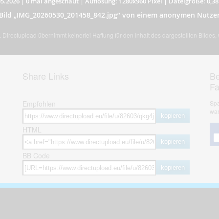
5.2026
|
0 mal angeschaut
|
Auflösung: 1280x960 Pixel
|
Dateigröße: 0,3
Bild „IMG_20260530_201458_842.jpg” von einem anonymen Nutze
Directupload übernimmt keinerlei Haftung für den Inhalt des dargestellten Bildes
Share Links
Be
F
Empfohlen
Spa
war
kopieren
HTML
kopieren
BB Code
kopieren