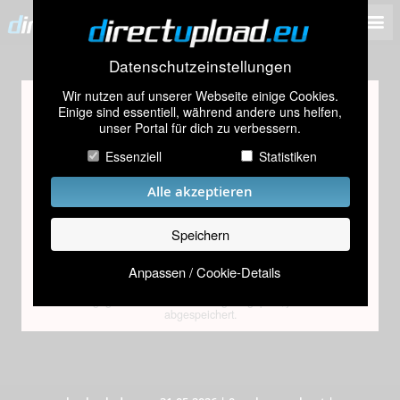
Datenschutzeinstellungen
Wir nutzen auf unserer Webseite einige Cookies.
Altersprüfung
Einige sind essentiell, während andere uns helfen,
unser Portal für dich zu verbessern.
Dieses Bild scheint Inhalte zu enthalten, die nur für
Personen über 18 Jahren geeignet sind.
Essenziell
Statistiken
Bitte gib dein Geburtsdatum ein
Alle akzeptieren
Speichern
Absenden
Anpassen / Cookie-Details
Das eingegebene Datum wird lediglich geprüft, jedoch nicht
abgespeichert.