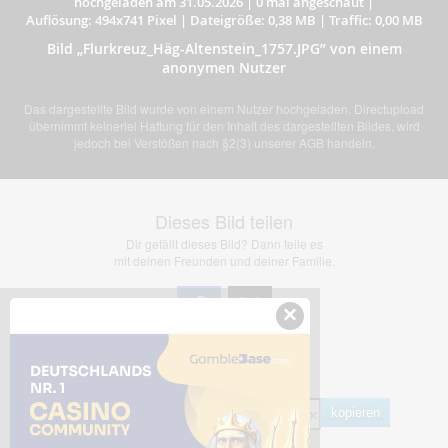
hochgeladen am 31.05.2026
|
0 mal angeschaut
|
Auflösung: 494x741 Pixel
|
Dateigröße: 0,38 MB
|
Traffic: 0,00 MB
Bild „Flurkreuz_Häg-Altenstein_1757.JPG” von einem
anonymen Nutzer
Das dargestellte Bild wurde von einem Nutzer hochgeladen. Directupload
übernimmt keinerlei Haftung für den Inhalt des dargestellten Bildes, wird
jedoch bei Verstößen nach §2(3) unserer AGB handeln.
Dieses Bild teilen
Dir gefällt dieses Bild? Dann teile es
mit deinen Freunden und deiner Familie.
×
Share Links
Empfohlen
kopieren