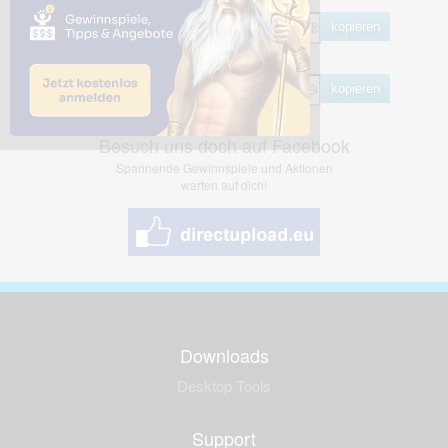
HTML
kopieren
BB Code
kopieren
Besuch uns doch auf Facebook
Spannende Gewinnspiele und Aktionen
warten auf dich!
Downloads
Desktop Tools
Support