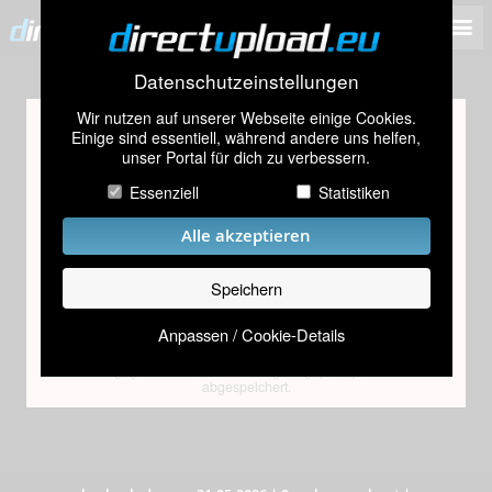
Datenschutzeinstellungen
Wir nutzen auf unserer Webseite einige Cookies.
Altersprüfung
Einige sind essentiell, während andere uns helfen,
unser Portal für dich zu verbessern.
Dieses Bild scheint Inhalte zu enthalten, die nur für
Personen über 18 Jahren geeignet sind.
Essenziell
Statistiken
Bitte gib dein Geburtsdatum ein
Alle akzeptieren
Speichern
Absenden
Anpassen / Cookie-Details
Das eingegebene Datum wird lediglich geprüft, jedoch nicht
abgespeichert.