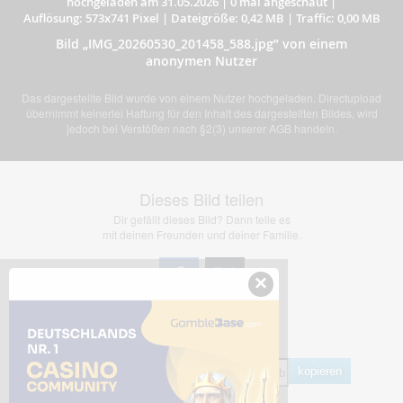
hochgeladen am 31.05.2026
|
0 mal angeschaut
|
Auflösung: 573x741 Pixel
|
Dateigröße: 0,42 MB
|
Traffic: 0,00 MB
Bild „IMG_20260530_201458_588.jpg” von einem
anonymen Nutzer
Das dargestellte Bild wurde von einem Nutzer hochgeladen. Directupload
übernimmt keinerlei Haftung für den Inhalt des dargestellten Bildes, wird
jedoch bei Verstößen nach §2(3) unserer AGB handeln.
Dieses Bild teilen
Dir gefällt dieses Bild? Dann teile es
mit deinen Freunden und deiner Familie.
×
Share Links
Empfohlen
kopieren