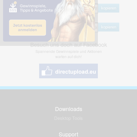
HTML
kopieren
BB Code
kopieren
Besuch uns doch auf Facebook
Spannende Gewinnspiele und Aktionen
warten auf dich!
Downloads
Desktop Tools
Support