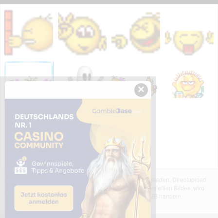
×
Das dargestellte Bild wurde von einem Nutzer hochgeladen. Directupload
übernimmt keinerlei Haftung für den Inhalt des dargestellten Bildes, wird
jedoch bei Verstößen nach §2(3) unserer AGB handeln.