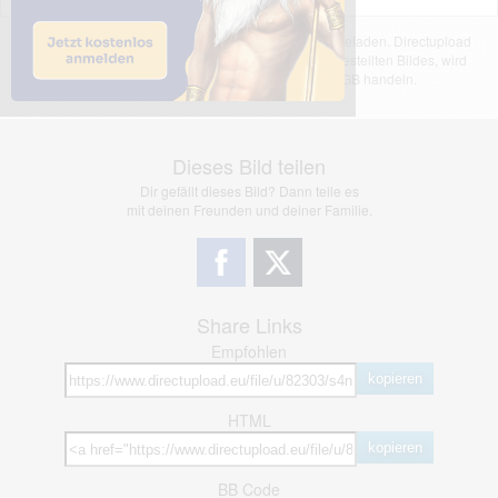
Das dargestellte Bild wurde von einem Nutzer hochgeladen. Directupload
übernimmt keinerlei Haftung für den Inhalt des dargestellten Bildes, wird
jedoch bei Verstößen nach §2(3) unserer AGB handeln.
Dieses Bild teilen
Dir gefällt dieses Bild? Dann teile es
mit deinen Freunden und deiner Familie.
Share Links
Empfohlen
kopieren
HTML
kopieren
BB Code