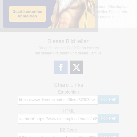
Das dargestellte Bild wurde von einem Nutzer hochgeladen. Directupload
übernimmt keinerlei Haftung für den Inhalt des dargestellten Bildes, wird
jedoch bei Verstößen nach §2(3) unserer AGB handeln.
Dieses Bild teilen
Dir gefällt dieses Bild? Dann teile es
mit deinen Freunden und deiner Familie.
Share Links
Empfohlen
kopieren
HTML
kopieren
BB Code