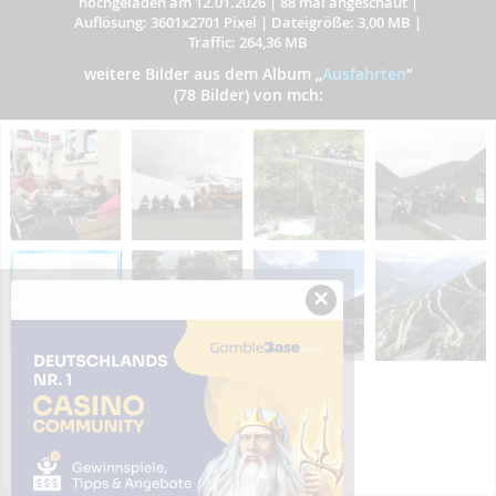
hochgeladen am 12.01.2026
|
88 mal angeschaut
|
Auflösung: 3601x2701 Pixel
|
Dateigröße: 3,00 MB
|
Traffic: 264,36 MB
weitere Bilder aus dem Album
„
Ausfahrten
”
(78 Bilder) von mch:
×