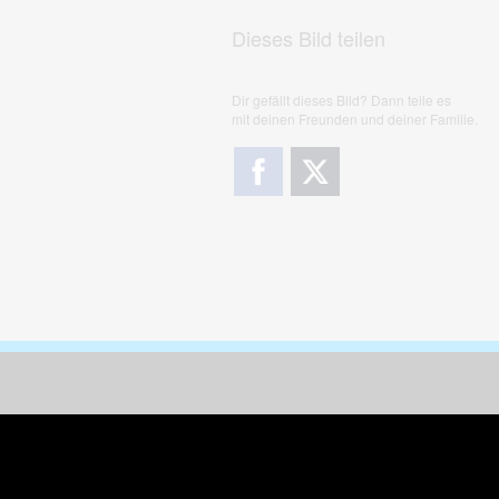
Dieses Bild teilen
Dir gefällt dieses Bild? Dann teile es
mit deinen Freunden und deiner Familie.
Downloads
Sic
Dieses Bild downloaden
Die
Desktop Tools
Wer