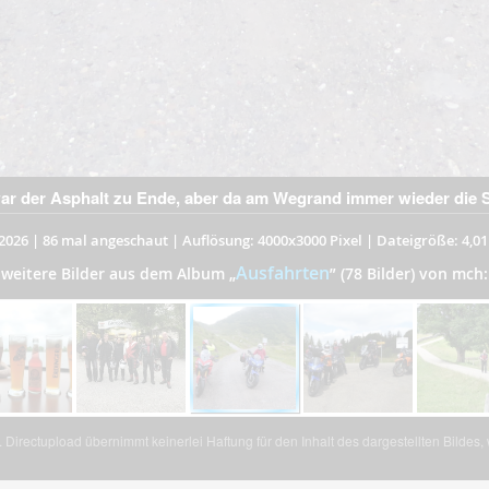
war der Asphalt zu Ende, aber da am Wegrand immer wieder die S
2026
|
86 mal angeschaut
|
Auflösung: 4000x3000 Pixel
|
Dateigröße: 4,0
Ausfahrten
weitere Bilder aus dem Album
„
”
(78 Bilder) von mch:
Directupload übernimmt keinerlei Haftung für den Inhalt des dargestellten Bildes