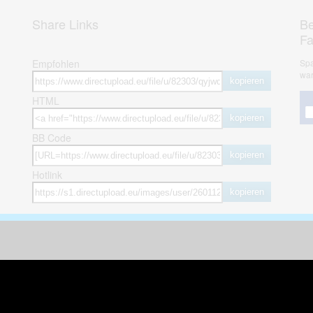
Share Links
Be
F
Empfohlen
Spa
war
kopieren
HTML
kopieren
BB Code
kopieren
Hotlink
kopieren
herheit
weitere öffentliche Alben
ses Bild melden (Abuse)
Autos & Verkehr
Zeich
 sieht meine Fotos