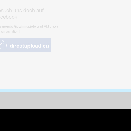
such uns doch auf
acebook
nnende Gewinnspiele und Aktionen
ten auf dich!
nungen & Kunst