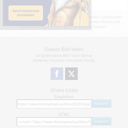
Das dargestellte Bild wurde von einem Nutzer hochgeladen. Directupload
übernimmt keinerlei Haftung für den Inhalt des dargestellten Bildes, wird
jedoch bei Verstößen nach §2(3) unserer AGB handeln.
Dieses Bild teilen
Dir gefällt dieses Bild? Dann teile es
mit deinen Freunden und deiner Familie.
Share Links
Empfohlen
kopieren
HTML
kopieren