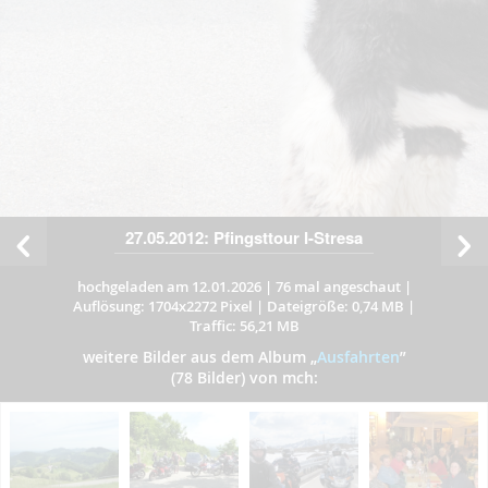
27.05.2012: Pfingsttour I-Stresa
hochgeladen am 12.01.2026
|
76 mal angeschaut
|
Auflösung: 1704x2272 Pixel
|
Dateigröße: 0,74 MB
|
Traffic: 56,21 MB
weitere Bilder aus dem Album
„
Ausfahrten
”
(78 Bilder) von mch: