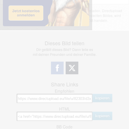
Das dargestellte Bild wurde von einem Nutzer hochgeladen. Directupload
übernimmt keinerlei Haftung für den Inhalt des dargestellten Bildes, wird
jedoch bei Verstößen nach §2(3) unserer AGB handeln.
Dieses Bild teilen
Dir gefällt dieses Bild? Dann teile es
mit deinen Freunden und deiner Familie.
Share Links
Empfohlen
kopieren
HTML
kopieren
BB Code