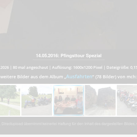
14.05.2016: Pfingsttour Spezial
.2026
|
80 mal angeschaut
|
Auflösung: 1600x1200 Pixel
|
Dateigröße: 0,1
Ausfahrten
weitere Bilder aus dem Album
„
”
(78 Bilder) von mch:
Directupload übernimmt keinerlei Haftung für den Inhalt des dargestellten Bildes