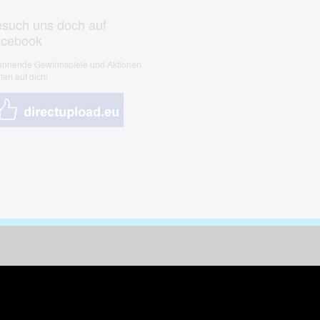
such uns doch auf
acebook
nnende Gewinnspiele und Aktionen
ten auf dich!
nungen & Kunst