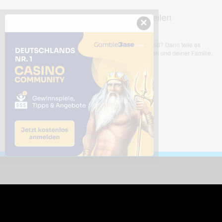
Dieses Bild teilen
×
Dir gefällt dieses Bild? Dann teile es
mit deinen Freunden und deiner Familie.
Downloads
Sic
Dieses Bild downloaden
Die
Desktop Tools
Wer