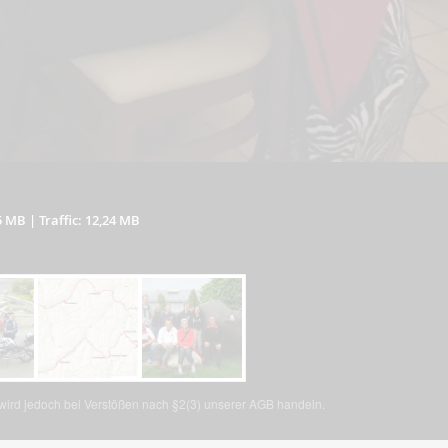
5 MB
|
Traffic: 12,24 MB
, wird jedoch bei Verstößen nach §2(3) unserer AGB handeln.