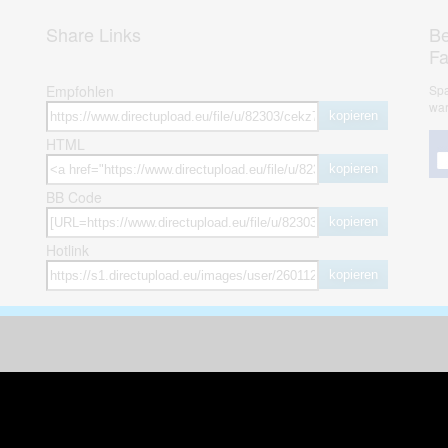
Share Links
Be
F
Empfohlen
Spa
war
kopieren
HTML
kopieren
BB Code
kopieren
Hotlink
kopieren
herheit
weitere öffentliche Alben
ses Bild melden (Abuse)
Autos & Verkehr
Zeich
 sieht meine Fotos