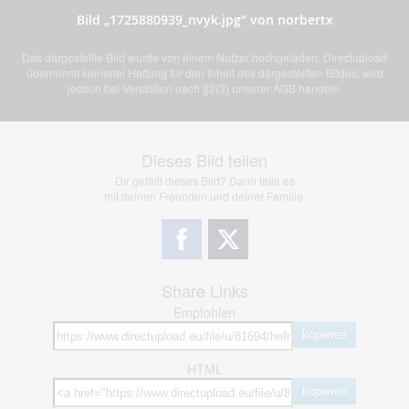
Bild „1725880939_nvyk.jpg” von norbertx
Das dargestellte Bild wurde von einem Nutzer hochgeladen. Directupload
übernimmt keinerlei Haftung für den Inhalt des dargestellten Bildes, wird
jedoch bei Verstößen nach §2(3) unserer AGB handeln.
Dieses Bild teilen
Dir gefällt dieses Bild? Dann teile es
mit deinen Freunden und deiner Familie.
Share Links
Empfohlen
kopieren
HTML
kopieren