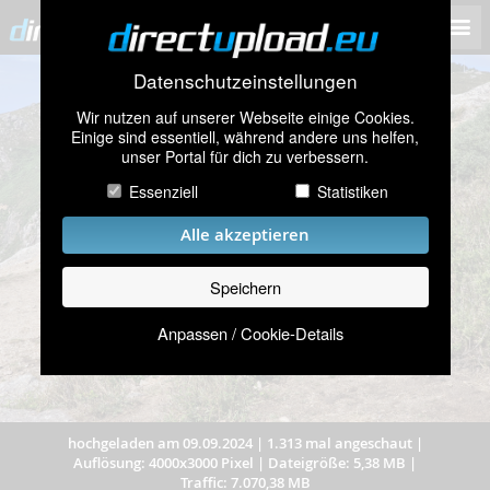
Datenschutzeinstellungen
Wir nutzen auf unserer Webseite einige Cookies.
Einige sind essentiell, während andere uns helfen,
unser Portal für dich zu verbessern.
Essenziell
Statistiken
Alle akzeptieren
Speichern
Anpassen / Cookie-Details
hochgeladen am 09.09.2024
|
1.313 mal angeschaut
|
Auflösung: 4000x3000 Pixel
|
Dateigröße: 5,38 MB
|
Traffic: 7.070,38 MB