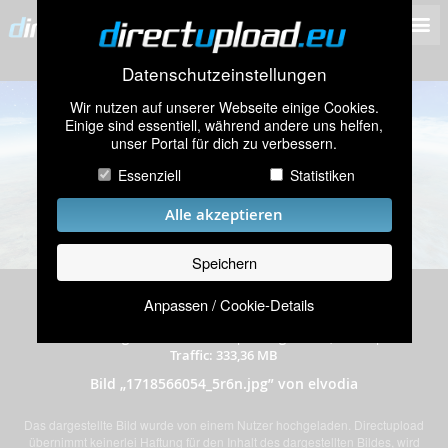
Datenschutzeinstellungen
Wir nutzen auf unserer Webseite einige Cookies.
Einige sind essentiell, während andere uns helfen,
unser Portal für dich zu verbessern.
Essenziell
Statistiken
Alle akzeptieren
Speichern
Anpassen / Cookie-Details
hochgeladen am 16.06.2024
|
244 mal angeschaut
|
Auflösung: 3440x1440 Pixel
|
Dateigröße: 1,37 MB
|
Traffic: 333,36 MB
Bild „1718566054_5r6n.jpg” von elvodia
Das dargestellte Bild wurde von einem Nutzer hochgeladen. Directupload
übernimmt keinerlei Haftung für den Inhalt des dargestellten Bildes, wird