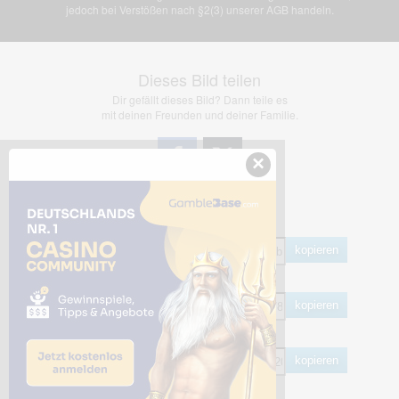
jedoch bei Verstößen nach §2(3) unserer AGB handeln.
Dieses Bild teilen
Dir gefällt dieses Bild? Dann teile es
mit deinen Freunden und deiner Familie.
×
Share Links
Empfohlen
kopieren
HTML
kopieren
BB Code
kopieren
Hotlink