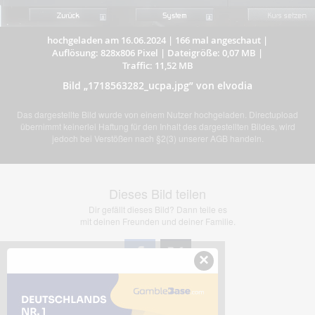
hochgeladen am 16.06.2024
|
166 mal angeschaut
|
Auflösung: 828x806 Pixel
|
Dateigröße: 0,07 MB
|
Traffic: 11,52 MB
Bild „1718563282_ucpa.jpg” von elvodia
Das dargestellte Bild wurde von einem Nutzer hochgeladen. Directupload
übernimmt keinerlei Haftung für den Inhalt des dargestellten Bildes, wird
jedoch bei Verstößen nach §2(3) unserer AGB handeln.
Dieses Bild teilen
Dir gefällt dieses Bild? Dann teile es
mit deinen Freunden und deiner Familie.
×
Share Links
Empfohlen