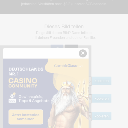
jedoch bei Verstößen nach §2(3) unserer AGB handeln.
Dieses Bild teilen
Dir gefällt dieses Bild? Dann teile es
mit deinen Freunden und deiner Familie.
×
Share Links
Empfohlen
kopieren
HTML
kopieren
BB Code
kopieren
Hotlink