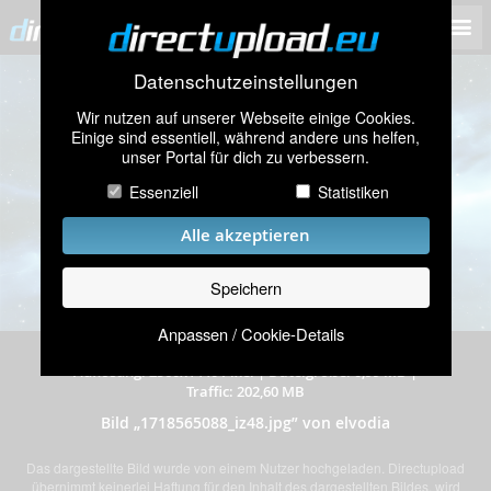
Datenschutzeinstellungen
Wir nutzen auf unserer Webseite einige Cookies.
Einige sind essentiell, während andere uns helfen,
unser Portal für dich zu verbessern.
Essenziell
Statistiken
Alle akzeptieren
Speichern
Anpassen / Cookie-Details
hochgeladen am 16.06.2024
|
204 mal angeschaut
|
Auflösung: 2560x1440 Pixel
|
Dateigröße: 0,99 MB
|
Traffic: 202,60 MB
Bild „1718565088_iz48.jpg” von elvodia
Das dargestellte Bild wurde von einem Nutzer hochgeladen. Directupload
übernimmt keinerlei Haftung für den Inhalt des dargestellten Bildes, wird