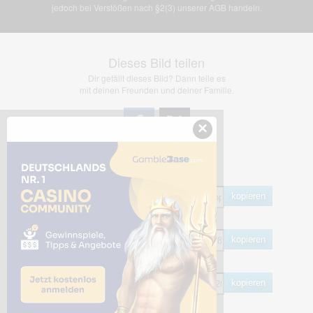
jedoch bei Verstößen nach §2(3) unserer AGB handeln.
Dieses Bild teilen
Dir gefällt dieses Bild? Dann teile es
mit deinen Freunden und deiner Familie.
×
Share Links
Empfohlen
kopieren
HTML
kopieren
BB Code
kopieren
Hotlink