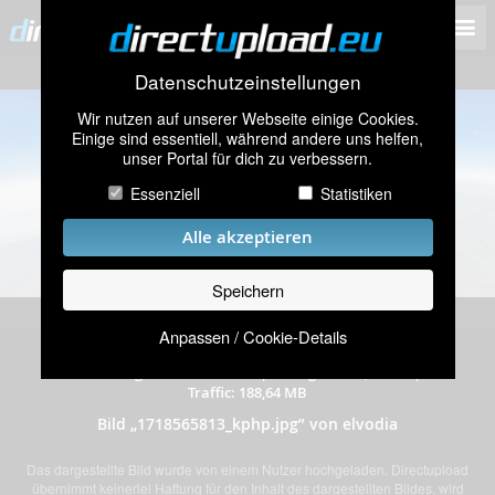
Datenschutzeinstellungen
Wir nutzen auf unserer Webseite einige Cookies.
Einige sind essentiell, während andere uns helfen,
unser Portal für dich zu verbessern.
Essenziell
Statistiken
Alle akzeptieren
Speichern
Anpassen / Cookie-Details
hochgeladen am 16.06.2024
|
190 mal angeschaut
|
Auflösung: 3440x1440 Pixel
|
Dateigröße: 0,99 MB
|
Traffic: 188,64 MB
Bild „1718565813_kphp.jpg” von elvodia
Das dargestellte Bild wurde von einem Nutzer hochgeladen. Directupload
übernimmt keinerlei Haftung für den Inhalt des dargestellten Bildes, wird