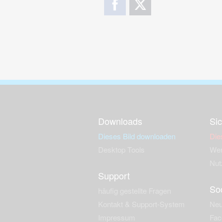
Downloads
Sic
Dieses Bild downloaden
Die
Desktop Tools
Wer
Nut
Support
So
häufig gestellte Fragen
Kontakt & Support-System
Neu
Impressum
Fac