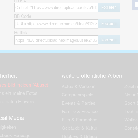
kopieren
BB Code
kopieren
Hotlink
kopieren
herheit
weitere öffentliche Alben
ses Bild melden (Abuse)
Autos & Verkehr
Zeich
 sieht meine Fotos
Computerspiele
Natur 
zerdaten Hinweis
Events & Parties
Sport &
Familie & Freunde
Techni
cial Media
Film & Fernsehen
Wallpa
igkeiten
Gebäude & Kultur
Sonsti
ebook Fanpage
Hobbies & Urlaub