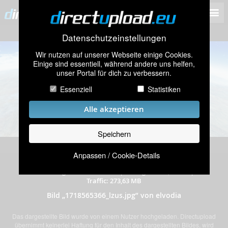
Datenschutzeinstellungen
Wir nutzen auf unserer Webseite einige Cookies.
Einige sind essentiell, während andere uns helfen,
unser Portal für dich zu verbessern.
Essenziell
Statistiken
Alle akzeptieren
Speichern
Anpassen / Cookie-Details
hochgeladen am 16.06.2024
|
194 mal angeschaut
|
Auflösung: 3440x1440 Pixel
|
Dateigröße: 1,41 MB
|
Traffic: 273,63 MB
Bild „1718565366_lzus.jpg” von elvodia
Das dargestellte Bild wurde von einem Nutzer hochgeladen. Directupload
übernimmt keinerlei Haftung für den Inhalt des dargestellten Bildes, wird