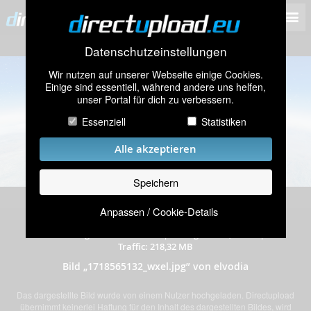
Datenschutzeinstellungen
Wir nutzen auf unserer Webseite einige Cookies.
Einige sind essentiell, während andere uns helfen,
unser Portal für dich zu verbessern.
Essenziell
Statistiken
Alle akzeptieren
Speichern
Anpassen / Cookie-Details
hochgeladen am 16.06.2024
|
221 mal angeschaut
|
Auflösung: 3440x1440 Pixel
|
Dateigröße: 0,99 MB
|
Traffic: 218,32 MB
Bild „1718565132_wxel.jpg” von elvodia
Das dargestellte Bild wurde von einem Nutzer hochgeladen. Directupload
übernimmt keinerlei Haftung für den Inhalt des dargestellten Bildes, wird