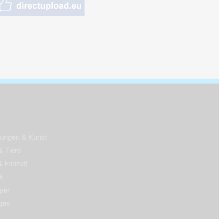
nungen & Kunst
& Tiere
 Freizeit
k
per
ges