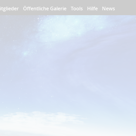
itglieder
Öffentliche Galerie
Tools
Hilfe
News