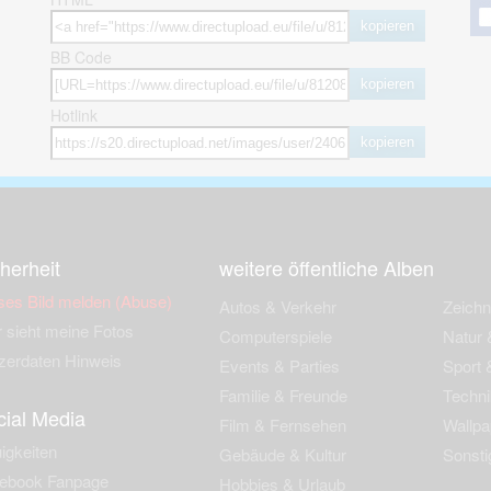
kopieren
BB Code
kopieren
Hotlink
kopieren
herheit
weitere öffentliche Alben
ses Bild melden (Abuse)
Autos & Verkehr
Zeich
 sieht meine Fotos
Computerspiele
Natur 
zerdaten Hinweis
Events & Parties
Sport &
Familie & Freunde
Techni
cial Media
Film & Fernsehen
Wallpa
igkeiten
Gebäude & Kultur
Sonsti
ebook Fanpage
Hobbies & Urlaub