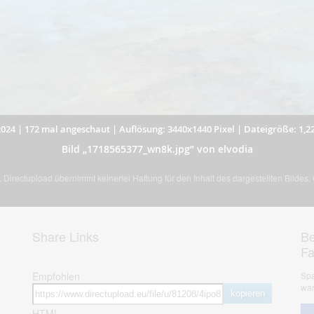
2024
|
172 mal angeschaut
|
Auflösung: 3440x1440 Pixel
|
Dateigröße: 1,2
Bild „1718565377_wn8k.jpg” von elvodia
Directupload übernimmt keinerlei Haftung für den Inhalt des dargestellten Bildes
Share Links
Be
F
Empfohlen
Spa
war
kopieren
HTML