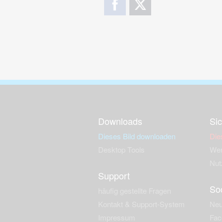
Downloads
Sic
Dieses Bild downloaden
Die
Desktop Tools
Wer
Nut
Support
So
häufig gestellte Fragen
Kontakt & Support-System
Neu
Impressum
Fac