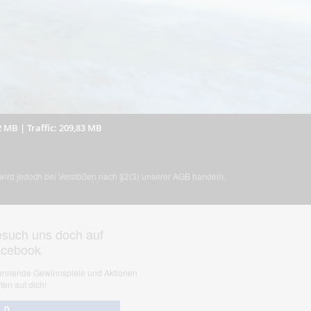
2 MB
|
Traffic: 209,83 MB
, wird jedoch bei Verstößen nach §2(3) unserer AGB handeln.
such uns doch auf
acebook
nnende Gewinnspiele und Aktionen
ten auf dich!