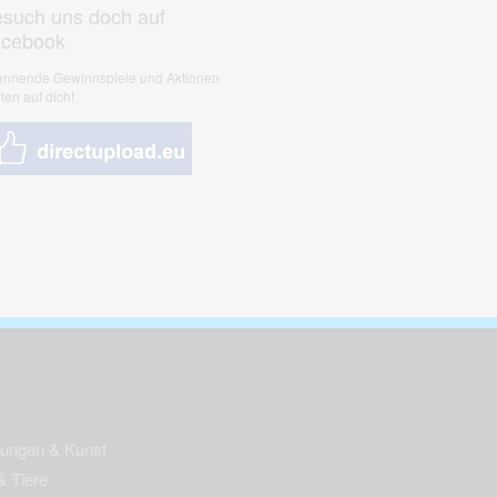
such uns doch auf
acebook
nnende Gewinnspiele und Aktionen
ten auf dich!
nungen & Kunst
& Tiere