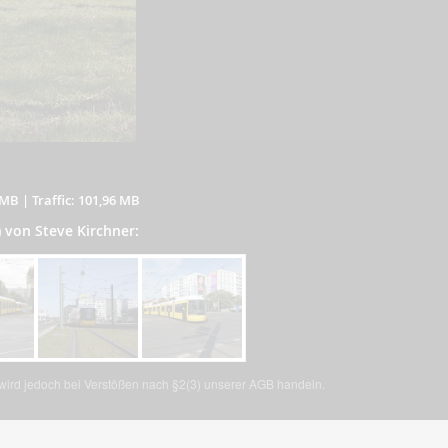
 MB
|
Traffic: 101,96 MB
) von Steve Kirchner:
, wird jedoch bei Verstößen nach §2(3) unserer AGB handeln.