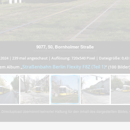
9077, 50, Bornholmer Straße
.2024
|
239 mal angeschaut
|
Auflösung: 720x540 Pixel
|
Dateigröße: 0,43
Straßenbahn Berlin Flexity F8Z (Teil 1)
 dem Album
„
”
(100 Bilder
Directupload übernimmt keinerlei Haftung für den Inhalt des dargestellten Bildes