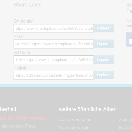
Share Links
Be
F
Empfohlen
Spa
war
kopieren
HTML
kopieren
BB Code
kopieren
Hotlink
kopieren
herheit
weitere öffentliche Alben
ses Bild melden (Abuse)
Autos & Verkehr
Zeich
 sieht meine Fotos
Computerspiele
Natur 