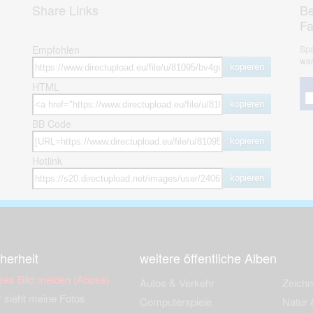
Share Links
Be
F
Empfohlen
Spa
war
kopieren
HTML
kopieren
BB Code
kopieren
Hotlink
kopieren
herheit
weitere öffentliche Alben
ses Bild melden (Abuse)
Autos & Verkehr
Zeich
 sieht meine Fotos
Computerspiele
Natur 