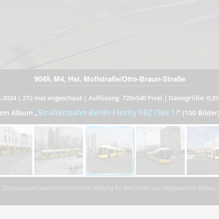
9049, M4, Hst. Mollstraße/Otto-Braun-Straße
.2024
|
212 mal angeschaut
|
Auflösung: 720x540 Pixel
|
Dateigröße: 0,3
Straßenbahn Berlin Flexity F8Z (Teil 1)
 dem Album
„
”
(100 Bilder
Directupload übernimmt keinerlei Haftung für den Inhalt des dargestellten Bildes