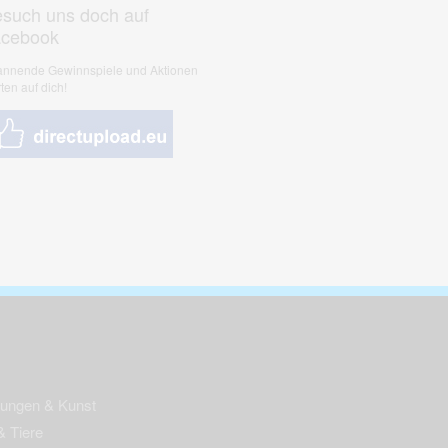
such uns doch auf
acebook
nnende Gewinnspiele und Aktionen
ten auf dich!
nungen & Kunst
& Tiere