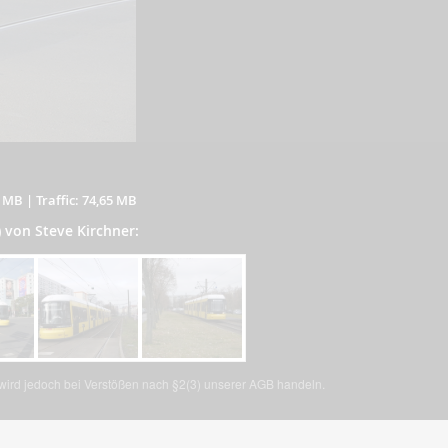
5 MB
|
Traffic: 74,65 MB
) von Steve Kirchner:
, wird jedoch bei Verstößen nach §2(3) unserer AGB handeln.