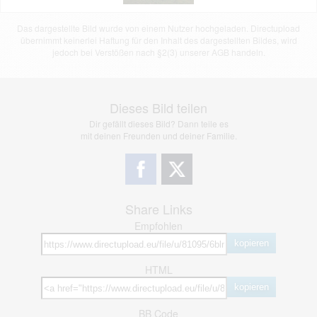
Das dargestellte Bild wurde von einem Nutzer hochgeladen. Directupload
übernimmt keinerlei Haftung für den Inhalt des dargestellten Bildes, wird
jedoch bei Verstößen nach §2(3) unserer AGB handeln.
Dieses Bild teilen
Dir gefällt dieses Bild? Dann teile es
mit deinen Freunden und deiner Familie.
Share Links
Empfohlen
kopieren
HTML
kopieren
BB Code