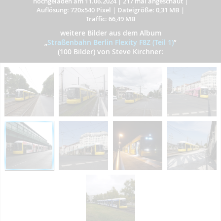
hochgeladen am 11.06.2024
|
217 mal angeschaut
|
Auflösung: 720x540 Pixel
|
Dateigröße: 0,31 MB
|
Traffic: 66,49 MB
weitere Bilder aus dem Album
„
Straßenbahn Berlin Flexity F8Z (Teil 1)
”
(100 Bilder) von Steve Kirchner: