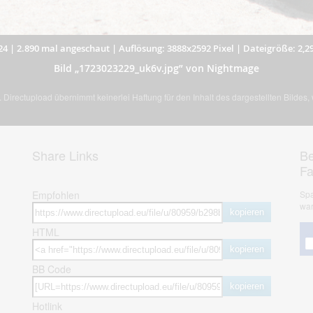
24
|
2.890 mal angeschaut
|
Auflösung: 3888x2592 Pixel
|
Dateigröße: 2,2
Bild „1723023229_uk6v.jpg” von Nightmage
Directupload übernimmt keinerlei Haftung für den Inhalt des dargestellten Bildes
Share Links
Be
F
Empfohlen
Spa
war
kopieren
HTML
kopieren
BB Code
kopieren
Hotlink