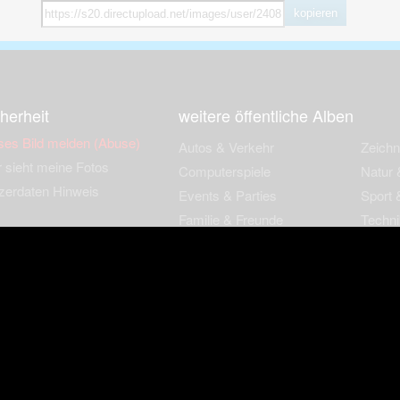
kopieren
herheit
weitere öffentliche Alben
ses Bild melden (Abuse)
Autos & Verkehr
Zeich
 sieht meine Fotos
Computerspiele
Natur 
zerdaten Hinweis
Events & Parties
Sport &
Familie & Freunde
Techni
cial Media
Film & Fernsehen
Wallpa
igkeiten
Gebäude & Kultur
Sonsti
ebook Fanpage
Hobbies & Urlaub
zungsbedingungen
Cookies & Tracking
Werbung
Impressu