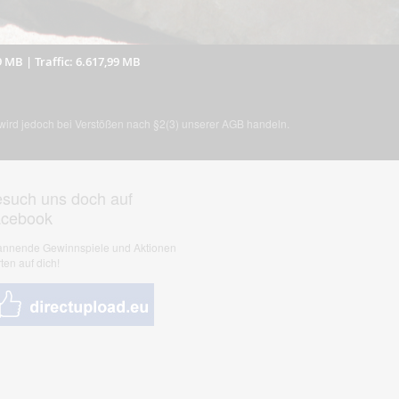
9 MB
|
Traffic: 6.617,99 MB
, wird jedoch bei Verstößen nach §2(3) unserer AGB handeln.
such uns doch auf
acebook
nnende Gewinnspiele und Aktionen
ten auf dich!