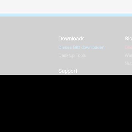
Downloads
Sic
Dieses Bild downloaden
Die
Desktop Tools
Wer
Nut
Support
So
häufig gestellte Fragen
Kontakt & Support-System
Neu
Impressum
Fac
Haftungsauschluss
Nut