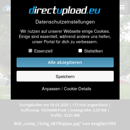
Datenschutzeinstellungen
Wir nutzen auf unserer Webseite einige Cookies.
Einige sind essentiell, während andere uns helfen,
unser Portal für dich zu verbessern.
Essenziell
Statistiken
Alle akzeptieren
Speichern
Anpassen / Cookie-Details
hochgeladen am 18.03.2025
|
117 mal angeschaut
|
Auflösung: 1024x668 Pixel
|
Dateigröße: 0,29 MB
|
Traffic: 33,81 MB
Bild „comp_12img_4875hpjwu.jpg” von evagfan1995