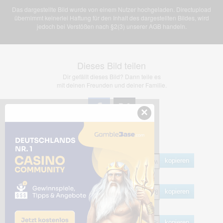
Das dargestellte Bild wurde von einem Nutzer hochgeladen. Directupload
übernimmt keinerlei Haftung für den Inhalt des dargestellten Bildes, wird
jedoch bei Verstößen nach §2(3) unserer AGB handeln.
Dieses Bild teilen
Dir gefällt dieses Bild? Dann teile es
mit deinen Freunden und deiner Familie.
×
Share Links
Empfohlen
kopieren
HTML
kopieren
BB Code
kopieren