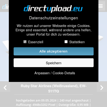
Datenschutzeinstellungen
Wir nutzen auf unserer Webseite einige Cookies.
Einige sind essentiell, während andere uns helfen,
unser Portal für dich zu verbessern.
Essenziell
Statistiken
Alle akzeptieren
Speichern
Anpassen / Cookie-Details
Ruby Star Airlines (Weißrussland), EW-
511TQ
hochgeladen am 09.05.2024
|
240 mal angeschaut
|
Auflösung: 4948x3202 Pixel
|
Dateigröße: 0,95 MB
|