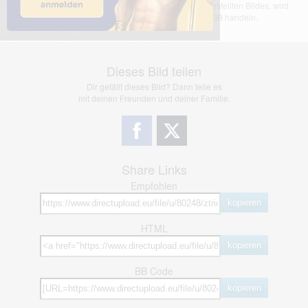
übernimmt keinerlei Haftung für den Inhalt des dargestellten Bildes, wird
jedoch bei Verstößen nach §2(3) unserer AGB handeln.
Dieses Bild teilen
Dir gefällt dieses Bild? Dann teile es
mit deinen Freunden und deiner Familie.
Share Links
Empfohlen
kopieren
HTML
kopieren
BB Code
kopieren