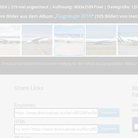
2024
|
215 mal angeschaut
|
Auflösung: 3633x2189 Pixel
|
Dateigröße: 1,0
Flugzeuge 2016
ere Bilder aus dem Album
„
”
(105 Bilder) von Her
Directupload übernimmt keinerlei Haftung für den Inhalt des dargestellten Bildes
Share Links
Be
F
Empfohlen
Spa
war
kopieren
HTML
kopieren
BB Code