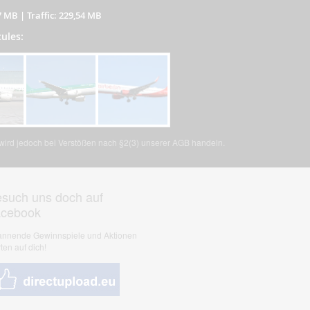
7 MB
|
Traffic: 229,54 MB
cules:
, wird jedoch bei Verstößen nach §2(3) unserer AGB handeln.
such uns doch auf
acebook
nnende Gewinnspiele und Aktionen
ten auf dich!