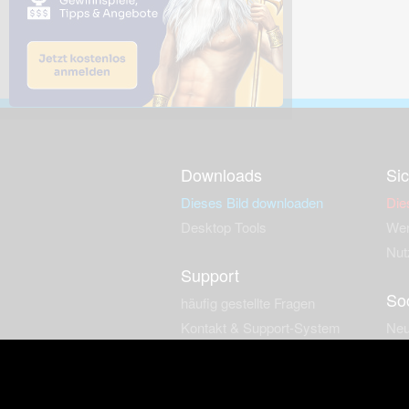
Downloads
Sic
Dieses Bild downloaden
Die
Desktop Tools
Wer
Nut
Support
So
häufig gestellte Fragen
Kontakt & Support-System
Neu
Impressum
Fac