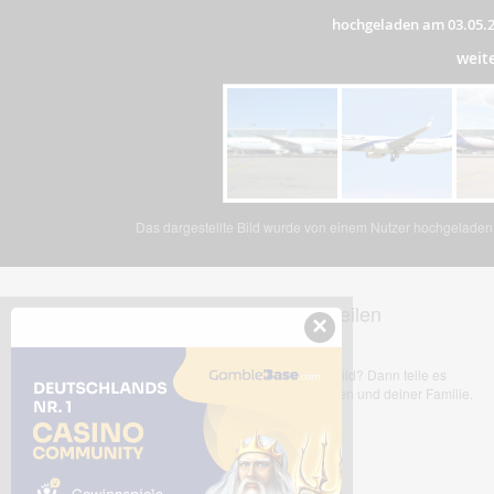
hochgeladen am 03.05.
weit
Das dargestellte Bild wurde von einem Nutzer hochgeladen. 
Dieses Bild teilen
×
Dir gefällt dieses Bild? Dann teile es
mit deinen Freunden und deiner Familie.