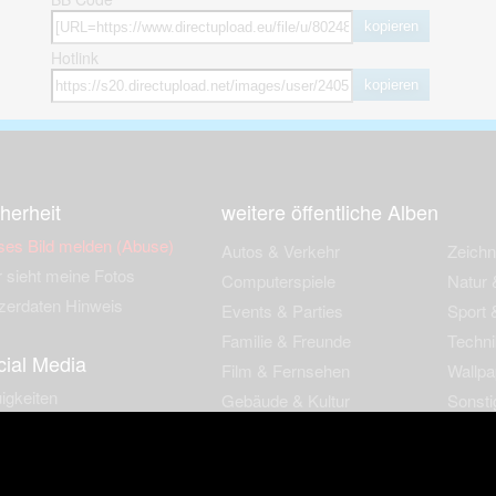
kopieren
Hotlink
kopieren
herheit
weitere öffentliche Alben
ses Bild melden (Abuse)
Autos & Verkehr
Zeich
 sieht meine Fotos
Computerspiele
Natur 
zerdaten Hinweis
Events & Parties
Sport &
Familie & Freunde
Techni
cial Media
Film & Fernsehen
Wallpa
igkeiten
Gebäude & Kultur
Sonsti
ebook Fanpage
Hobbies & Urlaub