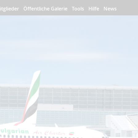
itglieder
Öffentliche Galerie
Tools
Hilfe
News